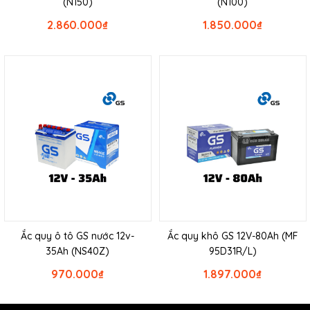
(N150)
(N100)
2.860.000
₫
1.850.000
₫
Ắc quy ô tô GS nước 12v-
Ắc quy khô GS 12V-80Ah (MF
35Ah (NS40Z)
95D31R/L)
970.000
₫
1.897.000
₫