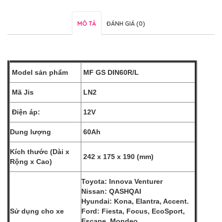
MÔ TẢ
ĐÁNH GIÁ (0)
Model sản phẩm
MF GS DIN60R/L
Mã Jis
LN2
Điện áp:
12V
Dung lượng
60Ah
Kích thước (Dài x
242 x 175 x 190 (mm)
Rộng x Cao)
Toyota: Innova Venturer
Nissan: QASHQAI
Hyundai: Kona, Elantra, Accent.
Sử dụng cho xe
Ford: Fiesta, Focus, EcoSport,
Escape, Mondeo.