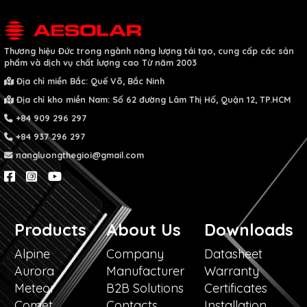
Thương hiệu Đức
trong ngành năng lượng tái tạo, cung cấp các sản
phẩm và dịch vụ chất lượng cao
Từ năm 2003
Địa chỉ miền Bắc: Quế Võ, Bắc Ninh
Địa chỉ kho miền Nam: Số 62 đường Lâm Thị Hố, Quận 12, TP.HCM
+84 909 296 297
+84 937 296 297
nangluongthegioi@gmail.com
Products
About Us
Downloads
Alpine
Company
Datasheet
Aurora
Manufacturer
Warranty
Meteor
B2B Solutions
Certificates
Comet
Contacts
Installation