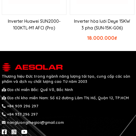
Inverter Huawei SUN2000-
Inverter hòa lưới Deye 15KW
100KTL-M1 AFCI (Pro)
3 pha (SUN-15K-G06)
18.000.000
₫
Thương hiệu Đức
trong ngành năng lượng tái tạo, cung cấp các sản
phẩm và dịch vụ chất lượng cao
Từ năm 2003
Địa chỉ miền Bắc: Quế Võ, Bắc Ninh
Địa chỉ kho miền Nam: Số 62 đường Lâm Thị Hố, Quận 12, TP.HCM
+84 909 296 297
+84 937 296 297
nangluongthegioi@gmail.com