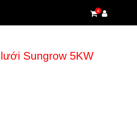
0
0
a lưới Sungrow 5KW