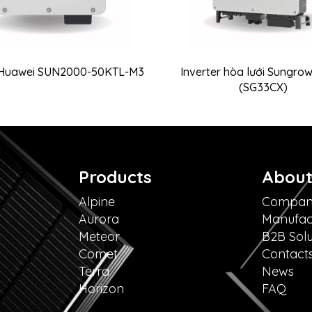
r Huawei SUN2000-50KTL-M3
Inverter hòa lưới Sungr
(SG33CX)
Products
About
Alpine
Compa
Aurora
Manufac
Meteor
B2B Solu
Comet
Contact
Terra
News
Horizon
FAQ