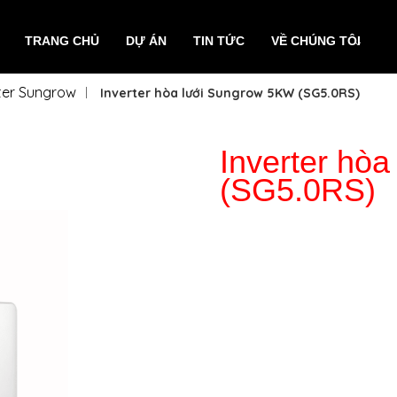
TRANG CHỦ
DỰ ÁN
TIN TỨC
VỀ CHÚNG TÔI
rter Sungrow
Inverter hòa lưới Sungrow 5KW (SG5.0RS)
Inverter hò
(SG5.0RS)