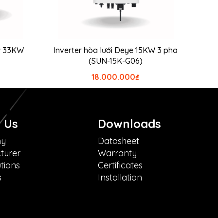
ow 33KW
Inverter hòa lưới Deye 15KW 3 pha
(SUN-15K-G06)
18.000.000
₫
 Us
Downloads
ny
Datasheet
turer
Warranty
tions
Certificates
s
Installation